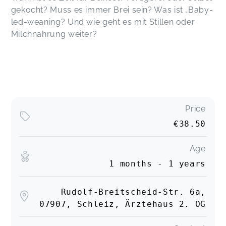
gekocht? Muss es immer Brei sein? Was ist „Baby-
Kristin,
Aug 15
led-weaning? Und wie geht es mit Stillen oder
Milchnahrung weiter?
Melanie,
Aug 15
Ein sehr informativer Kurs. Danach weiß man
definitiv besser, wie man sein Baby an die Beikost
heranführt und was man beachten soll. Es wird
Price
auch das ein oder andere Ammenmärchen
€38.50
aufgeklärt 😀 Vielen Dank für alles 🤗
Henriette,
Nov 08
Age
1 months - 1 years
Informativ. Kompakt. Kompetent.
Miriam,
Oct 18
Rudolf-Breitscheid-Str. 6a,
07907, Schleiz, Ärztehaus 2. OG
Laura,
Jul 24