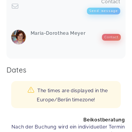
Contact
Send message
Vivian,
Jul 19
Maria-Dorothea Meyer
Contact
Heike,
Jun 14
Super Kurs
Ramona,
Mar 29
Dates
The times are displayed in the
Lisa,
Jul 13
Europe/Berlin timezone!
Beikostberatung
Nach der Buchung wird ein individueller Termin