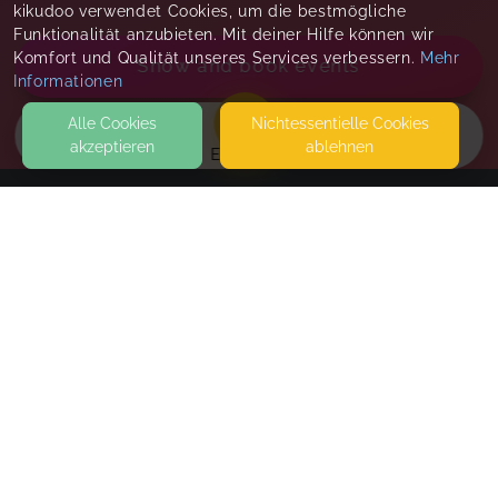
kikudoo verwendet Cookies, um die bestmögliche
Funktionalität anzubieten. Mit deiner Hilfe können wir
Komfort und Qualität unseres Services verbessern.
Mehr
Show and book events
Informationen
Alle Cookies
Nicht­essentielle Cookies
akzeptieren
ablehnen
EVENTS
KONTAKT
Stillberatung Weilburg
WESTERWALDSTRASSE 10B
35781 WEILBURG
SEITEN
Stillvorbereitungskurs August
WEITERFÜHRENDE LINKS
Tue, Aug 25, 26
,
4:30 PM
-
7:30 PM
FAQ
Blog
Book
Imprint