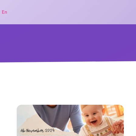
|
En
.