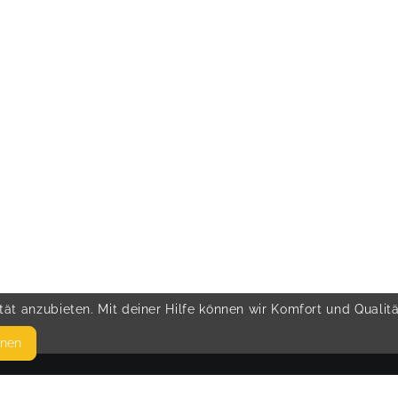
ät anzubieten. Mit deiner Hilfe können wir Komfort und Qualit
hnen
SEITEN
© 