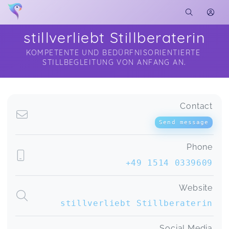
stillverliebt Stillberaterin
KOMPETENTE UND BEDÜRFNISORIENTIERTE 
STILLBEGLEITUNG VON ANFANG AN.
Soon you will learn more about me here...
Contact
Send message
Phone
+49 1514 0339609
Website
stillverliebt Stillberaterin
Social Media