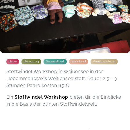
Baby
Beratung
Gesundheit
Kleinkind
Paarberatung
Stoffwindel Workshop in Weißensee in der
Hebammenpraxis Weißensee statt. Dauer 2,5 - 3
Stunden Paare kosten 65 €
Ein
Stoffwindel Workshop
bieten dir die Einblicke
in die Basis der bunten Stoffwindelwelt.