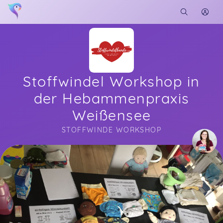
Stoffwindel Workshop in
der Hebammenpraxis
Weißensee
STOFFWINDE WORKSHOP
Soon you will learn more about me here...