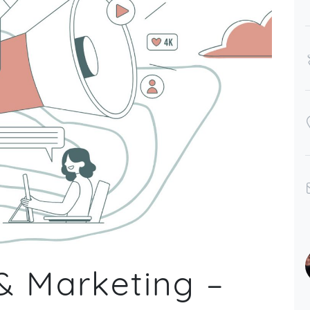
beiden Themenbereichen. Für mich
war nicht alles neu, aber dennoch
nehme ich einiges an Input mit.
Vielen Dank für dieses Seminar!
Jessica,
Jun 08
& Marketing –