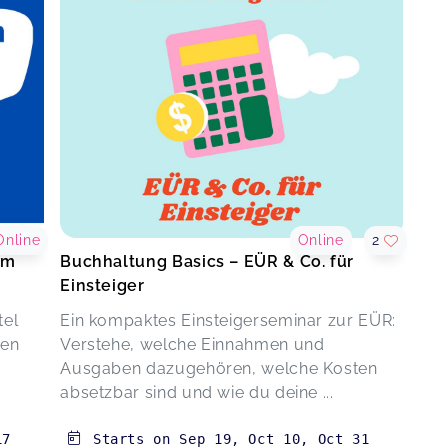
Online
Online
2
um
Buchhaltung Basics – EÜR & Co. für
Einsteiger
tel
Ein kompaktes Einsteigerseminar zur EÜR:
den
Verstehe, welche Einnahmen und
Ausgaben dazugehören, welche Kosten
absetzbar sind und wie du deine ...
17
Starts on
Sep 19
,
Oct 10
,
Oct 31