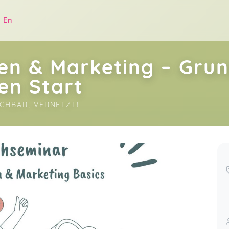
|
En
en & Marketing – Grun
en Start
ACHBAR, VERNETZT!
.
Es war ein angenehmer Abend mit
sehr entspannter Atmosphäre. Alle
Fragen waren erlaubt und wurden
ul 24
besprochen. Jasmin hat eine
unglaublich wertschätzende Art zu
kommunizieren :) Es gab viele Infos
mit den wichtigsten Punkten zu