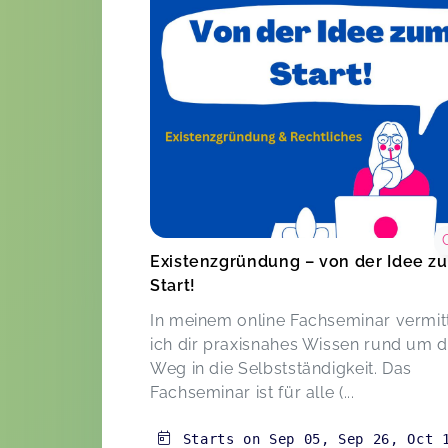
Existenzgründung – von der Idee z
Start!
In meinem online Fachseminar vermit
ich dir praxisnahes Wissen rund um 
Weg in die Selbstständigkeit. Das
Fachseminar ist für alle (...
Starts on
Sep 05
,
Sep 26
,
Oct 