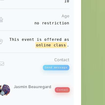
10
Age
no restriction
This event is offered as
online class
.
Contact
Send message
Jasmin Beauregard
Contact