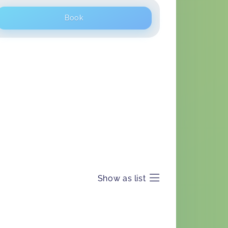
Book
Show as list