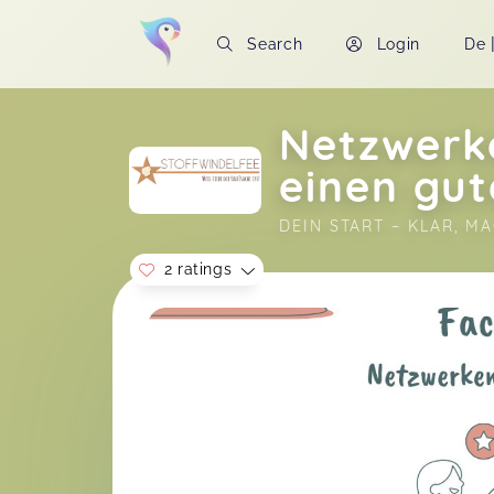
Search
Login
De
Netzwerk
einen gut
DEIN START – KLAR, M
2 ratings
Soon you will learn more about me here..
Es war sehr informativ und Jasmin ist
einfach ein wirklich herzlicher
Mensch. Danke für die Fachseminare.
Michelle,
J