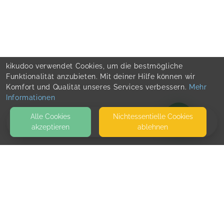
kikudoo verwendet Cookies, um die bestmögliche
Funktionalität anzubieten. Mit deiner Hilfe können wir
Komfort und Qualität unseres Services verbessern.
Mehr
Informationen
Alle Cookies
Nicht­essentielle Cookies
akzeptieren
ablehnen
BLOG
KONTAKT
Stressfreier Mama-Alltag
56412 NENTERSHAUSEN
SEITEN