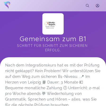
Gemeinsam zum B1
SCHRITT FÜR SCHRITT ZUM SICHEREN 
ERFOLG.
Soon you will learn more about me here...
Nach dem Integrationskurs hat es mit der Prüfung
nicht geklappt? Kein Problem! Wir unterstützen Sie
auf dem Weg zum sicheren B1-Niveau. .📍 Im
Herzen von Leipzig 📘 Dauer: 3 Monate 💶
Bequeme monatliche Zahlung 🕕 Unterricht: 2-mal
pro Woche abends 💬 Wiederholung von
Grammatik, Sprechen und Hören – alles, was Sie
für die nächste Prüfung brauchen.