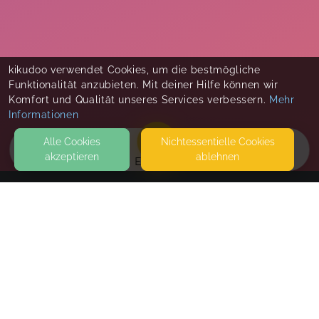
kikudoo verwendet Cookies, um die bestmögliche
Funktionalität anzubieten. Mit deiner Hilfe können wir
Komfort und Qualität unseres Services verbessern.
Mehr
Informationen
Alle Cookies
Nicht­essentielle Cookies
akzeptieren
ablehnen
EVENTS
KONTAKT
StudyExpertDE
KARL-LIEBKNECHT-STRASSE 1A
04107 LEIPZIG
SEITEN
WEITERFÜHRENDE LINKS