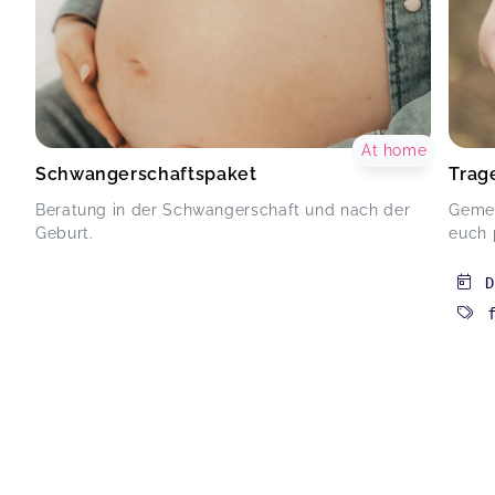
At home
Schwangerschaftspaket
Trag
Beratung in der Schwangerschaft und nach der
Gemei
Geburt.
euch p
D