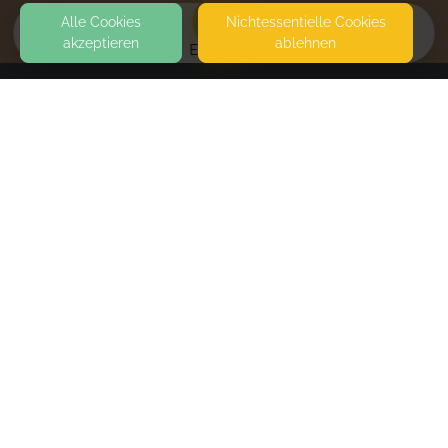
Alle Cookies
Nicht­essentielle Cookies
akzeptieren
ablehnen
EVENTS
KONTAKT
Sturmfest und Geborgen Trageberatung
22949 AMMERSBEK
SEITEN
WEITERFÜHRENDE LINKS
FAQ
Blog
Imprint
Withdrawal form
terms and conditions from kikudoo
Privacy policy of kikudoo
Disclaimer