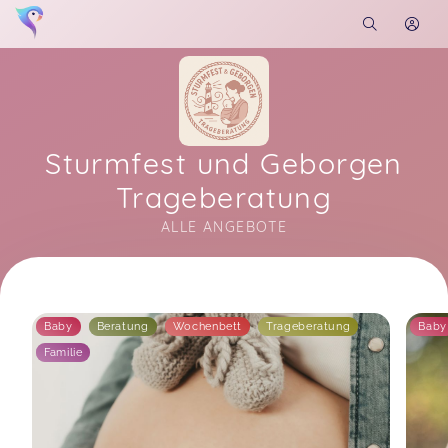
Sturmfest und Geborgen
Trageberatung
ALLE ANGEBOTE
Soon you will learn more about me here...
Baby
Beratung
Wochenbett
Trageberatung
Baby
Familie