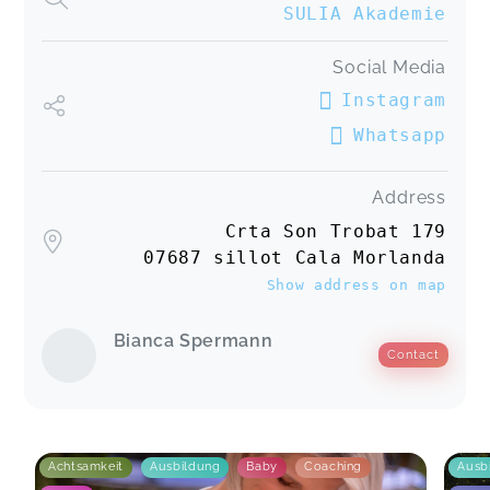
SULIA Akademie
Social Media
Instagram
Whatsapp
Address
Crta Son Trobat 179
07687 sillot Cala Morlanda
Show address on map
Bianca Spermann
Contact
Achtsamkeit
Ausbildung
Baby
Coaching
Ausb