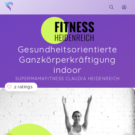
Gesundheitsorientierte
Ganzkörperkräftigung
indoor
SUPERMAMAFITNESS CLAUDIA HEIDENREICH
2 ratings
Soon you will learn more about me here...