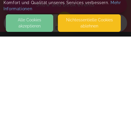
Komfort und Qualität unseres Services verbessern.
Mehr
Show and book events
Informationen
Alle Cookies
Nicht­essentielle Cookies
akzeptieren
ablehnen
EVENTS
KONTAKT
Fitness Heidenreich und SuperMAMAfitness
Hamburg
SCHWALBENWEG 37A
22453 HAMBURG
Gesundheitsorientierte Ganzkörperkräftigung
SEITEN
4/26
WEITERFÜHRENDE LINKS
Thu, Aug 20, 26
,
6:00 PM
-
7:00 PM
FAQ
Thu, Aug 27, 26
,
6:00 PM
-
7:00 PM
Blog
Thu, Sep 03, 26
,
6:00 PM
-
7:00 PM
Imprint
Thu, Sep 10, 26
,
6:00 PM
-
7:00 PM
Withdrawal form
Thu, Sep 17, 26
,
6:00 PM
-
7:00 PM