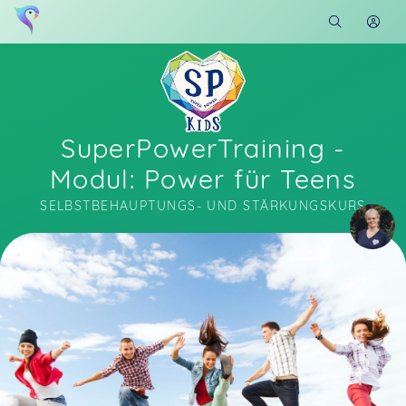
SuperPowerTraining -
Modul: Power für Teens
SELBSTBEHAUPTUNGS- UND STÄRKUNGSKURS
Soon you will learn more about me here...