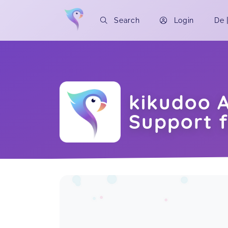
Search
Login
De
kikudoo A
Support f
Soon you will learn more about me here..