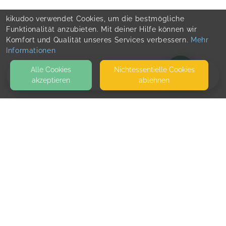
kikudoo verwendet Cookies, um die bestmögliche
Funktionalität anzubieten. Mit deiner Hilfe können wir
Komfort und Qualität unseres Services verbessern.
Mehr
Informationen
Alle Cookies
Nicht­essentielle Cookies
akzeptieren
ablehnen
BLOG
KONTAKT
Team Support
LINDENALLEE 58
20259 HAMBURG
SEITEN