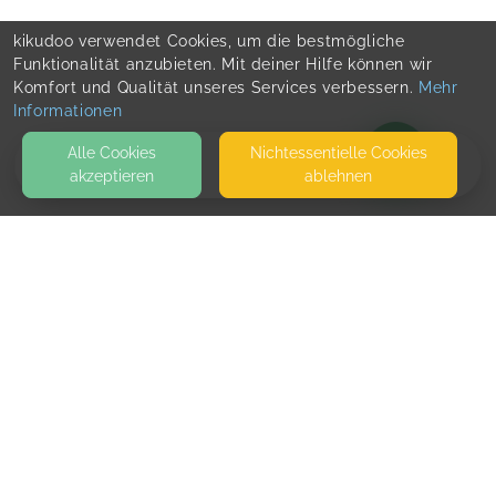
kikudoo verwendet Cookies, um die bestmögliche
Funktionalität anzubieten. Mit deiner Hilfe können wir
Komfort und Qualität unseres Services verbessern.
Mehr
Informationen
Alle Cookies
Nicht­essentielle Cookies
akzeptieren
ablehnen
BLOG
KONTAKT
Team Support
LINDENALLEE 58
20259 HAMBURG
SEITEN