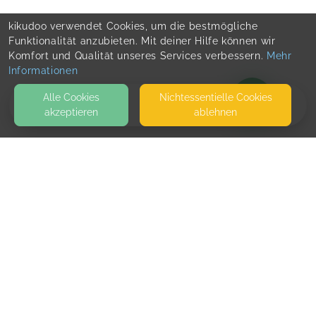
kikudoo verwendet Cookies, um die bestmögliche
Funktionalität anzubieten. Mit deiner Hilfe können wir
Komfort und Qualität unseres Services verbessern.
Mehr
Informationen
Alle Cookies
Nicht­essentielle Cookies
akzeptieren
ablehnen
BLOG
KONTAKT
Team Support
LINDENALLEE 58
20259 HAMBURG
SEITEN