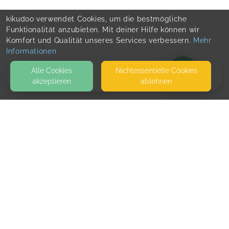
kikudoo verwendet Cookies, um die bestmögliche
Funktionalität anzubieten. Mit deiner Hilfe können wir
Komfort und Qualität unseres Services verbessern.
Mehr
Informationen
Alle Cookies
Nicht­essentielle Cookies
akzeptieren
ablehnen
BLOG
KONTAKT
Team Support
LINDENALLEE 58
20259 HAMBURG
SEITEN