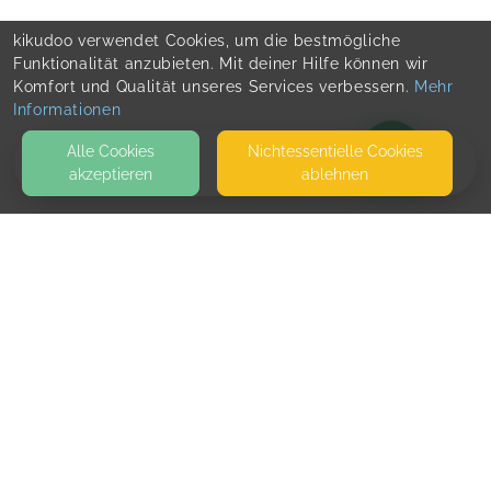
kikudoo verwendet Cookies, um die bestmögliche
Funktionalität anzubieten. Mit deiner Hilfe können wir
Komfort und Qualität unseres Services verbessern.
Mehr
Informationen
Alle Cookies
Nicht­essentielle Cookies
akzeptieren
ablehnen
BLOG
KONTAKT
Team Support
LINDENALLEE 58
20259 HAMBURG
SEITEN