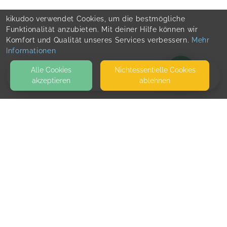
kikudoo verwendet Cookies, um die bestmögliche
Funktionalität anzubieten. Mit deiner Hilfe können wir
Komfort und Qualität unseres Services verbessern.
Mehr
Informationen
Alle Cookies
Nicht­essentielle Cookies
akzeptieren
ablehnen
BLOG
KONTAKT
Team Support
LINDENALLEE 58
20259 HAMBURG
SEITEN