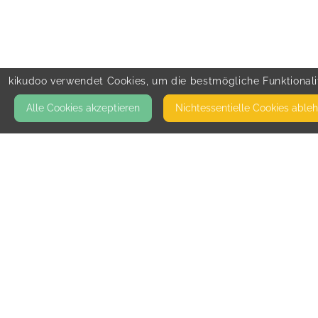
kikudoo verwendet Cookies, um die bestmögliche Funktionalit
Alle Cookies akzeptieren
Nicht­essentielle Cookies able
KONTAKT
Team Support
LINDENALLEE 58
20259 HAMBURG