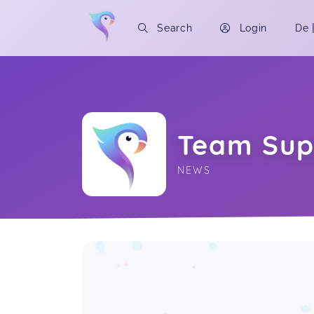
Search
Login
De
Team Sup
NEWS
Soon you will learn more about me here..