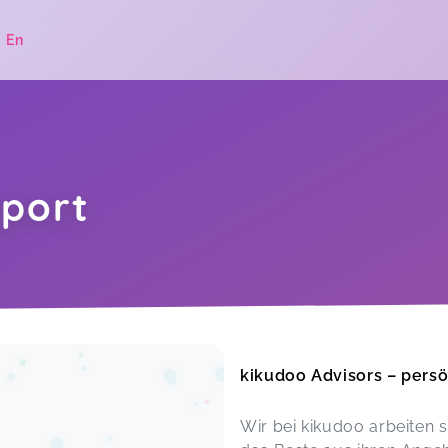
|
En
port
.
kikudoo Advisors – persö
Wir bei kikudoo arbeiten 