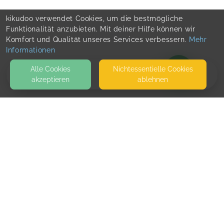
kikudoo verwendet Cookies, um die bestmögliche
Funktionalität anzubieten. Mit deiner Hilfe können wir
Komfort und Qualität unseres Services verbessern.
Mehr
Informationen
Alle Cookies
Nicht­essentielle Cookies
akzeptieren
ablehnen
BLOG
KONTAKT
Team Support
LINDENALLEE 58
20259 HAMBURG
SEITEN