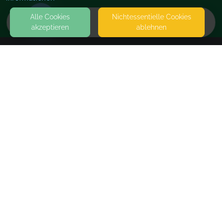
Alle Cookies
Nicht­essentielle Cookies
akzeptieren
ablehnen
HOME
KONTAKT
Ganzheitliche Gesundheitsberatung & Mentoring
DARWINSTRASSE 4
08064 ZWICKAU
DARWINSTRASSE 4
SEITEN
WEITERFÜHRENDE LINKS
FAQ
Blog
Imprint
Withdrawal form
terms and conditions from kikudoo