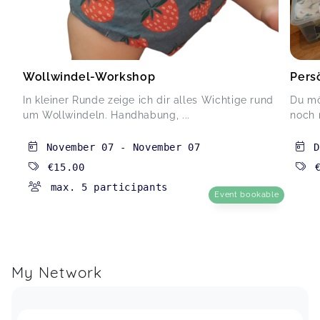
Wollwindel-Workshop
Pers
In kleiner Runde zeige ich dir alles Wichtige rund
Du mö
um Wollwindeln. Handhabung, ...
noch 
November 07
-
November 07
D
€15.00
max. 5 participants
Event bookable
My Network