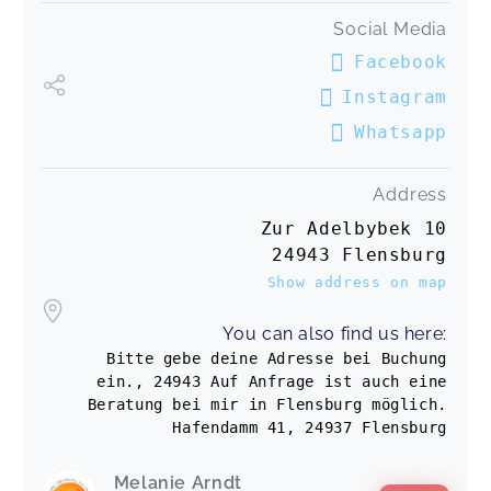
Social Media
Stoffwindel-Workshops in Satrup/Mittelangeln
Facebook
Ilka,
Jan 27
Instagram
Whatsapp
Sehr informativ und liebevoll gestaltet. Mit viel
Ruhe und Fachwissen wurde auf alle Fragen
eingegangen, vielen lieben Dank!
Address
Stoffwindel-Workshops in Satrup/Mittelangeln
Ina,
Nov 20
Zur Adelbybek 10
24943 Flensburg
Show address on map
Stoffwindel-Workshops in Satrup/Mittelangeln
Lone,
Jul 06
You can also find us here:
Bitte gebe deine Adresse bei Buchung
ein., 24943 Auf Anfrage ist auch eine
Sehr informativ, super spannend und eine echte
Beratung bei mir in Flensburg möglich.
Bereicherung. Vielen lieben Dank!
Hafendamm 41, 24937 Flensburg
Stoffwindel-Workshops in Satrup/Mittelangeln
Juliane,
Apr 22
Melanie Arndt