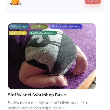
Contact
Es hat sehr viel Spaß gemacht
Stoffwindel-Workshops in Satrup/Mittelangeln
Kim,
Apr 22
Babypflege
Beratung
Stoffwindelberatung
Workshop
Schwangerschaft
Stoffwindel-Workshop Basic
Stoffwindeln das Mysterium? Nicht mit mir! In
meinen Workshops zeige ich dir...