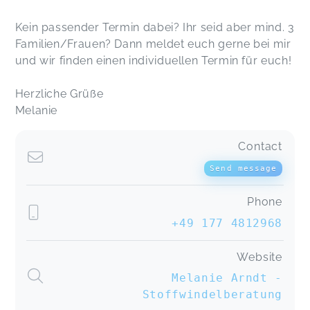
absolut empfehlenswert.
Stoffwindel-Workshops EGGEBEK
Karoline,
Oct 15
Kein passender Termin dabei? Ihr seid aber mind. 3
Familien/Frauen? Dann meldet euch gerne bei mir
und wir finden einen individuellen Termin für euch!
Super toller Workshop. Sehr zu empfehlen!
Stoffwindel-Workshops EGGEBEK
Nina,
Sep 24
Herzliche Grüße
Melanie
Die Stoffwindelberatung mit Melanie hat mir
Contact
Spaß gemacht. Es war sehr aufschlussreich für
unser zukünftiges Wickeln. Ich hatte mein
Send message
Neugeborenes dabei und die Atmosphäre hat mir
gefallen.
Phone
Stoffwindel-Workshops EGGEBEK
Patricia,
Sep 24
+49 177 4812968
Website
Stoffwindel-Workshops in Satrup/Mittelangeln
Melanie Arndt -
Angelina,
Jan 27
Stoffwindelberatung