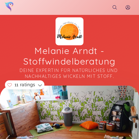
Melanie Arndt -
Stoffwindelberatung
DEINE EXPERTIN FÜR NATÜRLICHES UND 
NACHHALTIGES WICKELN MIT STOFF.
11 ratings
Soon you will learn more about me here...
Stoffwindel-Workshops Satrup/Mittelangeln
Johanna,
Jul 12
🩷-lichen Dank für den tollen Input. Das war
bereits mein zweiter Workshop zum Thema