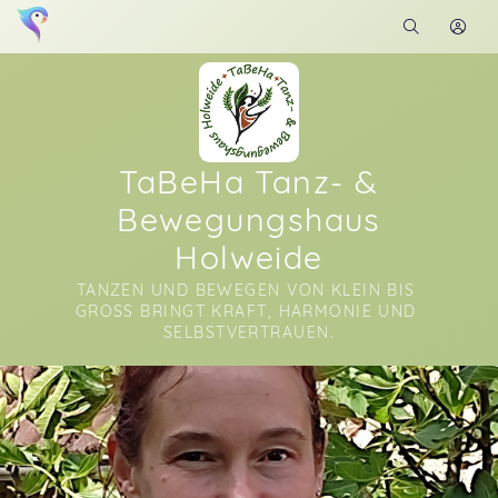
TaBeHa Tanz- &
Bewegungshaus
Holweide
TANZEN UND BEWEGEN VON KLEIN BIS 
GROSS BRINGT KRAFT, HARMONIE UND S
ELBSTVERTRAUEN.
Soon you will learn more about me here...