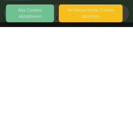
Alle Cookies
Nicht­essentielle Cookies
akzeptieren
ablehnen
EVENTS
KONTAKT
TaBeHa Tanz- & Bewegungshaus Holweide
BERGISCH GLADBACHER STRASSE 676
51067 KÖLN
SEITEN
WEITERFÜHRENDE LINKS
FAQ
Blog
Imprint
Withdrawal form
terms and conditions from provider
terms and conditions from kikudoo