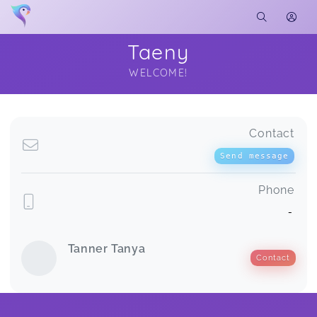
Taeny
WELCOME!
Soon you will learn more about me here...
Contact
Send message
Phone
-
Tanner Tanya
Contact