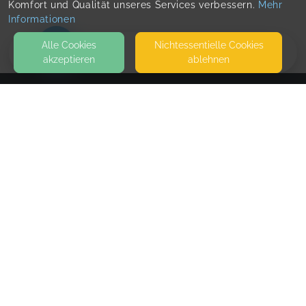
Komfort und Qualität unseres Services verbessern.
Mehr
Informationen
Alle Cookies
Nicht­essentielle Cookies
akzeptieren
ablehnen
HOME
KONTAKT
Tal Studio
ALTE FREIHEIT 3
42103 WUPPERTAL
DAS STUDIO IST WÄHREND DER KURSE GESCHLOSSEN - BITTE
MELDET EUCH VIA MAIL ODER INSTAGRAM, WENN IHR FRAGEN
HABT!
SEITEN
WEITERFÜHRENDE LINKS
FAQ
Blog