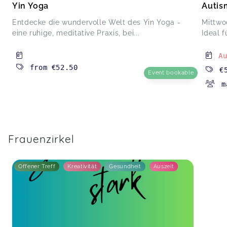
Yin Yoga
Autis
Entdecke die wundervolle Welt des Yin Yoga -
Mittwo
eine ruhige, meditative Praxis, bei...
Ideal f
A
from
€52.50
€
Event bookable
m
Frauenzirkel
Offener Treff
Kreativität
Gesundheit
Auszeit