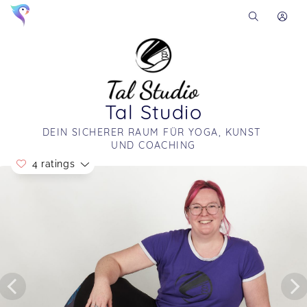
Tal Studio
DEIN SICHERER RAUM FÜR YOGA, KUNST 
UND COACHING
4 ratings
Soon you will learn more about me here...
Hab mich gleich wohl gefühlt 🥰
Schnupperstunde Yoga
Doris,
Apr 21
Schon bei der Begrüßung durch Petra fühlten wir
uns sehr wohl und herzlich Willkommen. Wir
waren sehr gespannt, was uns erwarten würde.