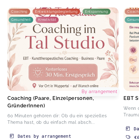
Coaching
Entwicklungsbegleitung
Entspannung
Coach
Gesundheit
Kreativität
Gesun
By arrangement
Coaching (Paare, Einzelpersonen,
EBT S
GründerInnen)
Wenn d
Trauma
60 Minuten gehören dir: Ob du ein spezielles
Thema hast, ob du einfach mal absch...
D
Dates by arrangement
€