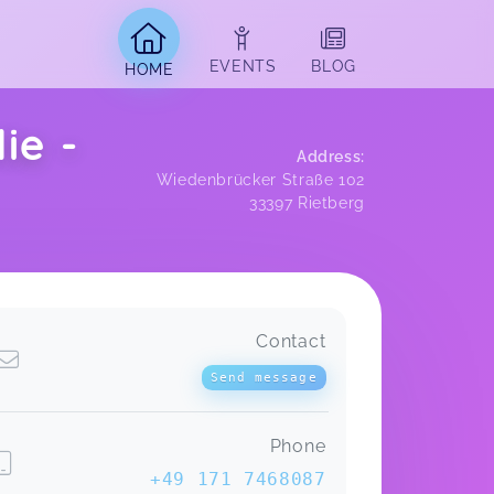
EVENTS
BLOG
HOME
ie -
Address
:
Wiedenbrücker Straße 102
33397
Rietberg
Contact
Send message
Phone
+49 171 7468087