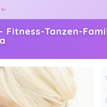
|
En
- Fitness-Tanzen-Famil
ka
.