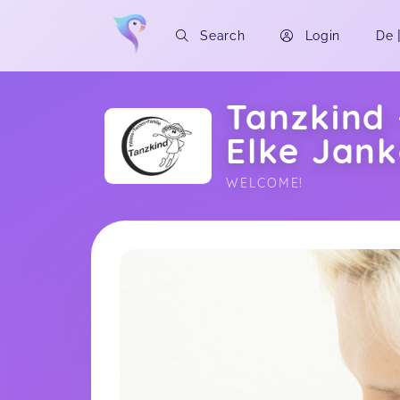
Search
Login
De
Tanzkind 
Elke Jan
WELCOME!
Soon you will learn more about me here..