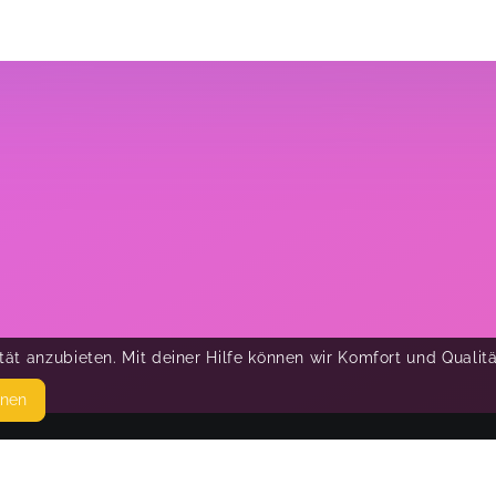
ät anzubieten. Mit deiner Hilfe können wir Komfort und Qualit
hnen
SEITEN
© 
WEITERFÜHRENDE LINKS