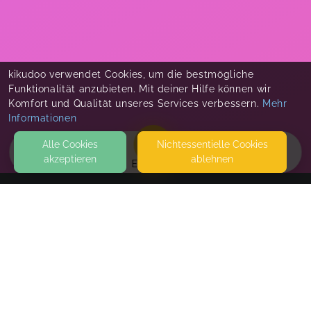
kikudoo verwendet Cookies, um die bestmögliche
Funktionalität anzubieten. Mit deiner Hilfe können wir
Komfort und Qualität unseres Services verbessern.
Mehr
Informationen
Alle Cookies
Nicht­essentielle Cookies
akzeptieren
ablehnen
EVENTS
KONTAKT
Tanzkind - Fitness-Tanzen-Familie - Elke Janka
WIEDENBRÜCKER STRASSE 102
33397 RIETBERG
HUNDERTZWEI | DESIGN.SOUL.ACADEMY
SEITEN