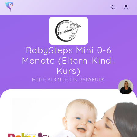
BabySteps Mini 0-6
Monate (Eltern-Kind-
Kurs)
MEHR ALS NUR EIN BABYKURS
Soon you will learn more about me here...