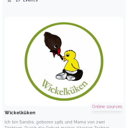
27
Events
Die Choreografien haben uns besonders viel
Spaß gemacht und wir hoffen, dass es noch
weitere Stunden geben wird.
TANZ MIT MAMA ab 3 Jahre
Sonja,
Apr 28
CREADANCE ab 7 J
Lara,
Apr 02
Vielen Dank für die liebevollen Tanzstunden💕
Kreativer Kindertanz 4-6Jahre
Nadine,
Apr 01
Super Organisation. Meine Tochter liebt den
Online courses
Tanzkurs!!!
Wickelküken
Kreativer Kindertanz 4-6Jahre
Maya,
Apr 01
Ich bin Sandra, geboren 1981 und Mama von zwei