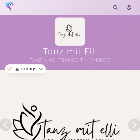
Tanz mit Elli
TANZ + ACHTSAMKEIT + ENERGIE
35 ratings
Soon you will learn more about me here...
Danke für den schönen Start in den Tag <3
3 more ratings...
Deep House - DAYO Special
Valerie,
Jul 08
Show all ratings
Das war so wundervoll! Du warst so wundervoll!
Wir sind voller Dankbarkeit und sind heute noch
am Schweben.
Deep House - DAYO Special
Regine,
Jul 06