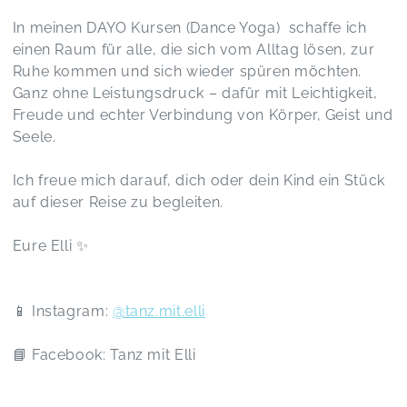
Es hat uns total viel Spaß gemacht und auch
In meinen DAYO Kursen (Dance Yoga) schaffe ich
mein eher schüchternes Kind war von Anfang an
einen Raum für alle, die sich vom Alltag lösen, zur
total dabei und hat mit Freude mitgemacht
Ruhe kommen und sich wieder spüren möchten.
Tanz mit Mama
Melissa,
Feb 17
Ganz ohne Leistungsdruck – dafür mit Leichtigkeit,
Freude und echter Verbindung von Körper, Geist und
Seele.
Eine super schöne Erfahrung für Kind & Mama.
Die Kinder stehen im Fokus, mit viel
Ich freue mich darauf, dich oder dein Kind ein Stück
Einfühlungsvermögen gestaltet - damit sich alle
auf dieser Reise zu begleiten.
wohlfühlen. Die Kinder sind eingeladen und
niemals gezwungen mitzumachen. Jeder und
Eure Elli ✨
jede darf nach eigenem Tempo, ohne Druck und
mit viel Freude.
Tanz mit Mama
Susanne,
Feb 15
📱 Instagram:
@tanz.mit.elli
Liebe Elli, du machst das so wunderbar und mit
📘 Facebook: Tanz mit Elli
so viel Herzblut, dass man einfach richtig Lust
bekommt mitzumachen! Es war wieder mal ein