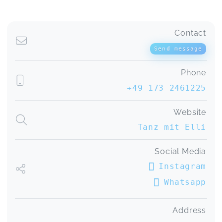
super schönes Tanz mit Mama Event, bei dem
man super mit seinem Kind in Verbindung treten
konnte! Wir hatten super viel Spaß und meine
Contact
Tochter ist richtig aufgeblüht beim tanzen. :-)
Tanz mit Mama
Lisa,
Feb 15
Send message
Phone
Hat sie sehr gut gemacht , Kinder und
+49 173 2461225
Erwachsene hatten sehr viel Spass. Immer wieder
gerne...
Website
DANCE FITNESS FAMILY ab 7 Jahre ( Eltern Kind Kurs )
Lukas,
Jan 18
Tanz mit Elli
Social Media
Es war ein richtig toller Kurs und Elli hat eine
tolle Ausstrahlung und eine tolle Art einen
Instagram
mitzunehmen. Meiner Tochter (10) hat es richtig
Whatsapp
Spaß gemacht und ich als Papa fand es schön,
die Zeit mit meiner Tochter zu verbringen und zu
sehen, wie sie Spaß hat und auch mir hat es
Address
Spaß bereitet. Gerne wieder! Lieben Gruß Roman