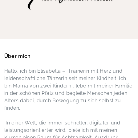
Vielen lieben Dank für den inspirierenden
Workshop am Wochenende! Tolle Musik,
wunderbare Stimmung und jede Menge positive
Energie – einfach rundum gelungen.
Deep House - DAYO Special
Mareike,
Jul 06
Über mich
Meine Tochter kam immer freudestrahlend nach
Hallo, ich bin Elisabella – Trainerin mit Herz und
Hause und hat sich jede Woche auf das Tanzen
leidenschaftliche Tänzerin seit meiner Kindheit. Ich
gefreut. Danke!
bin Mama von zwei Kindern , lebe mit meiner Familie
KITAYO Minis - (4-6 J) Meereszauber 🪸🧜🏼‍♀️✨
Kristina,
Jun 16
in der schönen Pfalz und begleite Menschen jeden
Alters dabei, durch Bewegung zu sich selbst zu
finden.
Auch wenn meine Tochter nicht richtig
mitmachen wollte, fand ich, dass Elli den Kurs
In einer Welt, die immer schneller, digitaler und
ganz toll geleitet und durchgeführt hat. Vielen
leistungsorientierter wird, biete ich mit meinen
vielen Dank für diese schöne Erfahrung!
Tanz mit Mama
Kursen einen Raum für Achtsamkeit, Ausdruck,