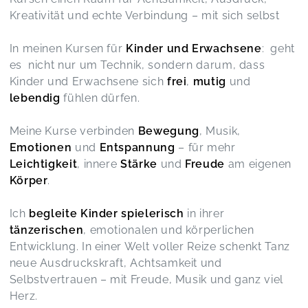
Sandra,
Jun 08
Kreativität und echte Verbindung – mit sich selbst
In meinen Kursen für
Kinder und Erwachsene
: geht
Es war wunderschön
es nicht nur um Technik, sondern darum, dass
Mother’s Day DanceYoga – Zeit für dich. Zeit für euch.
Maritta,
May 11
Kinder und Erwachsene sich
frei
,
mutig
und
lebendig
fühlen dürfen.
Meine Kinder sind super glücklich und haben
Meine Kurse verbinden
Bewegung
, Musik,
sehr viel Spaß mit Elli 🥰
KITAYO - Kinder TanzYoga ( ab 7 Jahre)
Emotionen
und
Entspannung
– für mehr
Linda,
Apr 22
Leichtigkeit
, innere
Stärke
und
Freude
am eigenen
Körper
.
Sehr angenehme Atmosphäre durch kleine
Ich
begleite
Kinder
spielerisch
in ihrer
Gruppe. Die einzelnen Schritte wurden immer
vorgemacht und gut erklärt, man kam immer mit.
tänzerischen
, emotionalen und körperlichen
Elli hat eine sehr beruhigende Art zu erklären.
Entwicklung. In einer Welt voller Reize schenkt Tanz
Toll.
neue Ausdruckskraft, Achtsamkeit und
DAYO für Schwangere
Selbstvertrauen – mit Freude, Musik und ganz viel
Elena,
Mar 16
Herz.