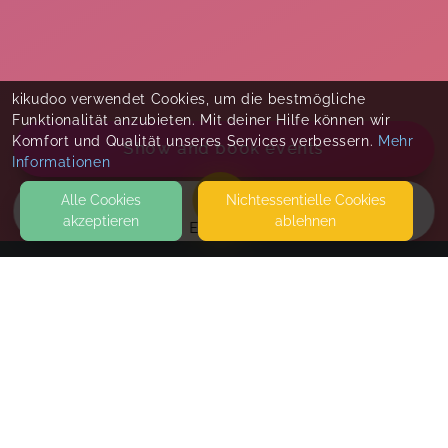
kikudoo verwendet Cookies, um die bestmögliche
Funktionalität anzubieten. Mit deiner Hilfe können wir
Komfort und Qualität unseres Services verbessern.
Mehr
Show and book events
Informationen
Alle Cookies
Nicht­essentielle Cookies
akzeptieren
ablehnen
EVENTS
KONTAKT
THEKLA® mit Claudia (Familien-Herz-Wärme)
GOHLISER STRASSE 28
01159 DRESDEN
HEBAMMENPRAXIS RUNDUMSORGT
THEKLA®-Baby-Kurs "Herznah"
SEITEN