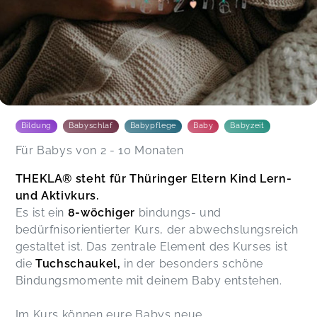
Bildung
Babyschlaf
Babypflege
Baby
Babyzeit
Für Babys von 2 - 10 Monaten
THEKLA® steht für Thüringer Eltern Kind Lern-
und Aktivkurs.
Es ist ein
8-wöchiger
bindungs- und
bedürfnisorientierter Kurs, der abwechslungsreich
gestaltet ist. Das zentrale Element des Kurses ist
die
Tuchschaukel,
in der besonders schöne
Bindungsmomente mit deinem Baby entstehen.
Im Kurs können eure Babys neue