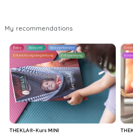
My recommendations
Baby
Babyzeit
Babygebärden
Entw
Entwicklungsbegleitung
Entspannung
Kind
THEKLA®-Kurs MINI
THEK