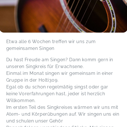
Etwa alle 6 Wochen treffen wir uns zum
gemeinsamen Singen
Du hast Freude am Singen? Dann komm gern in
unseren Singkreis für Erwachsene.
Einmal im Monat singen wir gemeinsam in einer
Gruppe in der Holti309.
Egal ob du schon regelmäßig singst oder gar
keine Vorerfahrungen hast, jeder ist herzlich
Willkommen.
Im ersten Teil des Singkreises wärmen wir uns mit
Atem- und Körperübungen auf. Wir singen uns ein
und schulen unser Gehör