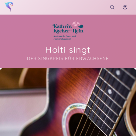
Holti singt
DER SINGKREIS FÜR ERWACHSENE
Soon you will learn more about me here...