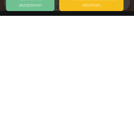
akzeptieren
ablehnen
EVENTS
KONTAKT
Kathrin Köcher-Hein
HOLTENAUER STRASSE 309
24106 KIEL
SEITEN
WEITERFÜHRENDE LINKS
FAQ
Blog
Imprint
Withdrawal form
terms and conditions from provider
terms and conditions from kikudoo
Privacy policy of provider
Privacy policy of kikudoo