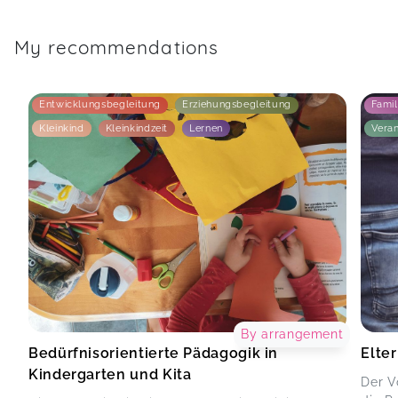
My recommendations
Entwicklungsbegleitung
Erziehungsbegleitung
Famil
Kleinkind
Kleinkindzeit
Lernen
Vera
By arrangement
Bedürfnisorientierte Pädagogik in
Elter
Kindergarten und Kita
Der V