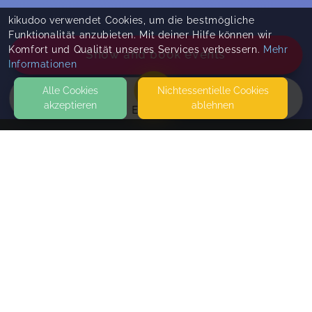
kikudoo verwendet Cookies, um die bestmögliche
Funktionalität anzubieten. Mit deiner Hilfe können wir
Komfort und Qualität unseres Services verbessern.
Mehr
Show and book events
Informationen
Alle Cookies
Nicht­essentielle Cookies
akzeptieren
ablehnen
EVENTS
KONTAKT
Pueri | Bindungsatelier
WIDNLÄRCH, 17/A
39050 DEUTSCHNOFEN
SÜDTIROL/ITALIEN
Kostenloses Erstgespräch
SEITEN
Weekly Appointments
WEITERFÜHRENDE LINKS
FAQ
Only one place