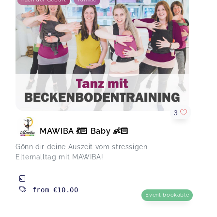
3
MAWIBA 💃🏻 Baby 👶🏻
Gönn dir deine Auszeit vom stressigen
Elternalltag mit MAWIBA!
from
€10.00
Event bookable