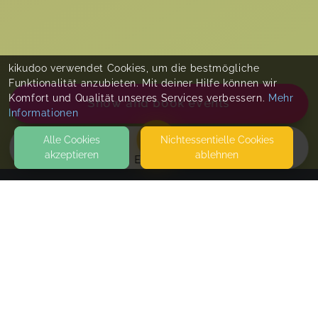
kikudoo verwendet Cookies, um die bestmögliche
Funktionalität anzubieten. Mit deiner Hilfe können wir
Komfort und Qualität unseres Services verbessern.
Mehr
Show and book events
Informationen
Alle Cookies
Nicht­essentielle Cookies
akzeptieren
ablehnen
EVENTS
KONTAKT
Thekla Müller
MOZARTSTRASSE 8
04808 WURZEN
SEITEN
Stillberatung
WEITERFÜHRENDE LINKS
Bitte schildert mir eure Themen bei der Buchung