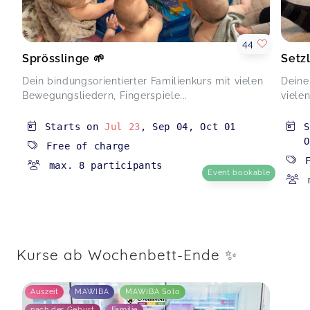
44
Sprösslinge 🌱
Setz
Dein bindungsorientierter Familienkurs mit vielen
Deine
Bewegungsliedern, Fingerspiele...
vielen
Starts on
Jul 23
,
Sep 04
,
Oct 01
O
Free of charge
max. 8 participants
Event bookable
Kurse ab Wochenbett-Ende ✨
Auszeit
MAWIBA
MAWIBA Solo
nach der Geburt
Familie