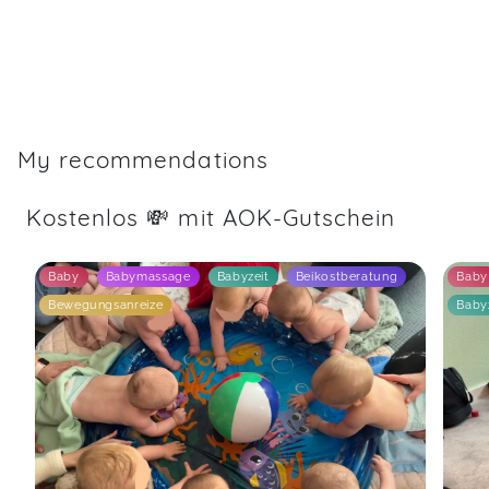
My recommendations
Kostenlos 💸 mit AOK-Gutschein
Baby
Babymassage
Babyzeit
Beikostberatung
Baby
Bewegungsanreize
Baby