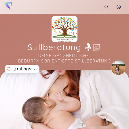
Stillberatung 🤱🏻
DEINE GANZHEITLICHE 
BEDÜRFNISORIENTIERTE STILLBERATUNG
3 ratings
Soon you will learn more about me here...
Dank Thekla wurde mir bezüglich des Stillens
sehr der Druck genommen. Mit ihrer ruhigen,
gewissenhaften, liebevollen Art und vor allem mit
ihrem Wissen, konnte sie mir sehr helfen, so
dass, das Stillen mir und meinem Baby jetzt wie
von der Hand geht. Wo sie nicht helfen konnte,
hat sie mir gute Leute empfohlen, wo wir durch
Thekla schneller an einen Termin gekommen