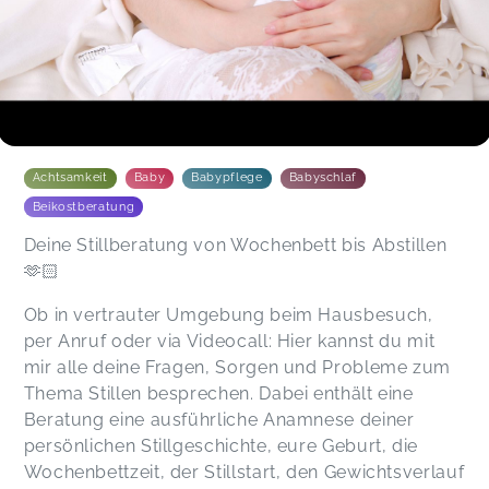
sind. Ich bin begeistert und würde es allen
empfehlen, die Probleme haben. Weiter so!
Patrizia,
Nov 19
Achtsamkeit
Baby
Babypflege
Babyschlaf
Beikostberatung
Deine Stillberatung von Wochenbett bis Abstillen
🫶🏻
Ob in vertrauter Umgebung beim Hausbesuch,
per Anruf oder via Videocall: Hier kannst du mit
mir alle deine Fragen, Sorgen und Probleme zum
Thema Stillen besprechen. Dabei enthält eine
Beratung eine ausführliche Anamnese deiner
persönlichen Stillgeschichte, eure Geburt, die
Wochenbettzeit, der Stillstart, den Gewichtsverlauf