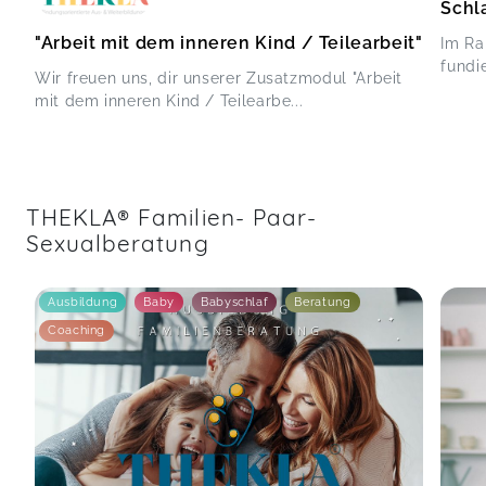
Schl
"Arbeit mit dem inneren Kind / Teilearbeit"
Im Ra
fundi
Wir freuen uns, dir unserer Zusatzmodul "Arbeit
mit dem inneren Kind / Teilearbe...
THEKLA® Familien- Paar-
Sexualberatung
Ausbildung
Baby
Babyschlaf
Beratung
Coaching