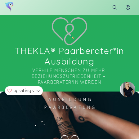
THEKLA® Paarberater*in
Ausbildung
VERHILF MENSCHEN ZU MEHR 
BEZIEHUNGSZUFRIEDENHEIT – 
PAARBERATER*IN WERDEN
4 ratings
Soon you will learn more about me here...
Wow, Paarberaterinnen 2022 wir sind großartig!
Ich hatte ein tolles Jahr und freue mich in
Zukunft vielen Paaren auf ihrem Weg der
Lösungsfinung begleitend zur Seite stehen zu
können. Marga hat mir wissen über systemische
Paarberatung und zahlreiche Methoden an die