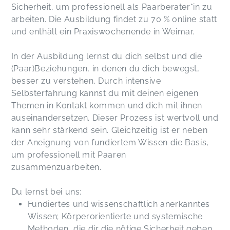
Sicherheit, um professionell als Paarberater*in zu
Liebe Marga, wir hatten ein großartiges
arbeiten. Die Ausbildung findet zu 70 % online statt
Bildungswochenende vom 11.-13.11.2022. Du hast
und enthält ein Praxiswochenende in Weimar.
uns nicht nur fachlich ein großes Stück voran
gebracht, sondern auch jederzeit menschlich den
In der Ausbildung lernst du dich selbst und die
Raum gegeben, um über private oder aktuell
(Paar)Beziehungen, in denen du dich bewegst,
anstehende Themen zu sprechen. Du bist auf alle
persönlichen Anliegen rund um die Weiterbildung
besser zu verstehen. Durch intensive
eingegangen, die eigentlich gar nicht deinen
Selbsterfahrung kannst du mit deinen eigenen
Aufgabenbereich umfassen, sodass wir uns alle
Themen in Kontakt kommen und dich mit ihnen
gesehen fühlen konnten. Danke!
auseinandersetzen. Dieser Prozess ist wertvoll und
Anne,
Nov 19
kann sehr stärkend sein. Gleichzeitig ist er neben
der Aneignung von fundiertem Wissen die Basis,
Eine umfassende und sehr kompetente
um professionell mit Paaren
Begleitung und Fortbildung über so viele Monate.
zusammenzuarbeiten.
Man lernt hier wahnsinnig viel über sich selbst,
aber auch über die Arbeit mit Paaren. Durch die
Du lernst bei uns:
zehnmonatige Seminarleitung, das umfassende
Fundiertes und wissenschaftlich anerkanntes
Skript und letzten Endes auch das sehr
Wissen; Körperorientierte und systemische
anschauliche und erlebnisorientierte
Methoden, die dir die nötige Sicherheit geben,
praxiswochenende fühle ich mich sehr sicher nun