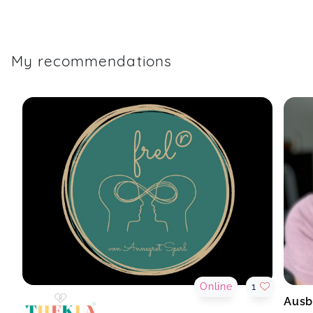
My recommendations
Online
1
Ausb