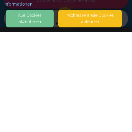
Show and book events
Informationen
Alle Cookies
Nicht­essentielle Cookies
akzeptieren
ablehnen
EVENTS
KONTAKT
THEKLA® - private Bildungseinrichtung Marga
Bielesch
OBERE SCHLOSSGASSE 1
99423 WEIMAR
Paarberater*innen Ausbildung
SEITEN
Wed, Jan 13, 27
,
9:00 AM
-
1:00 PM
WEITERFÜHRENDE LINKS
Wed, Jan 20, 27
,
9:00 AM
-
1:00 PM
FAQ
Wed, Jan 27, 27
,
9:00 AM
-
1:00 PM
Blog
Wed, Feb 03, 27
,
9:00 AM
-
1:00 PM
Imprint
Wed, Feb 10, 27
,
9:00 AM
-
1:00 PM
Withdrawal form
Wed, Mar 03, 27
,
9:00 AM
-
1:00 PM