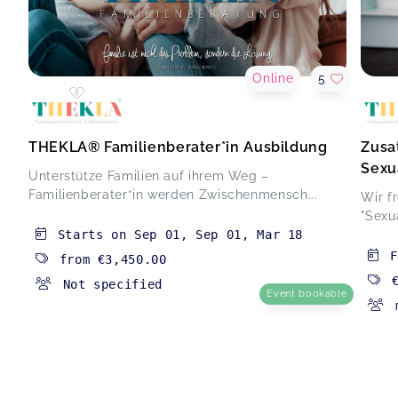
Online
5
THEKLA® Familienberater*in Ausbildung
Zusa
Sexu
Unterstütze Familien auf ihrem Weg –
Familienberater*in werden Zwischenmensch...
Wir f
"Sexu
Starts on
Sep 01
,
Sep 01
,
Mar 18
F
from
€3,450.00
Not specified
Event bookable