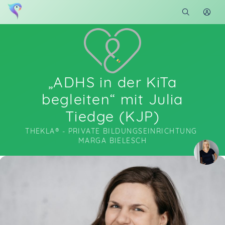
„ADHS in der KiTa
begleiten“ mit Julia
Tiedge (KJP)
THEKLA® - PRIVATE BILDUNGSEINRICHTUNG 
MARGA BIELESCH
Soon you will learn more about me here...