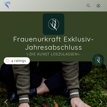
Frauenurkraft Exklusiv-
Jahresabschluss
✨️DIE KUNST LOSZULASSEN✨️
4 ratings
Soon you will learn more about me here...