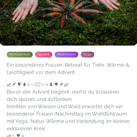
Achtsamkeit
Auszeit
Meditation
Yoga
Ein besonderes Frauen-Retreat für Tiefe, Wärme &
Leichtigkeit vor dem Advent.
🌿🪶🌳🌲⭐️✨️🧘‍♀️✨️⭐️🌲🌳🪶🌿
Bevor der Advent beginnt, darfst du loslassen,
dich spüren und auftanken.
Inmitten von Wiesen und Wald erwartet dich ein
besonderer Frauen-Nachmittag im Wohlfühlraum
mit Yoga, Natur, Wärme und Verbindung im kleinen
exklusiven Kreis
🌿✨️🌳⭐️