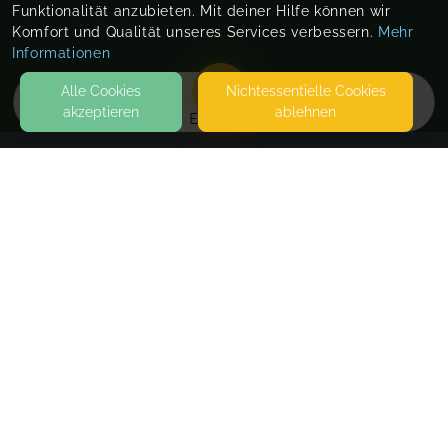
Funktionalität anzubieten. Mit deiner Hilfe können wir
Komfort und Qualität unseres Services verbessern.
Mehr
Informationen
Alle Cookies
Nicht­essentielle Cookies
akzeptieren
ablehnen
EVENTS
KONTAKT
therawild
SCHÖNAUER STR.24
08541 NEUENSALZ
SEITEN
WEITERFÜHRENDE LINKS
FAQ
Blog
Imprint
Withdrawal form