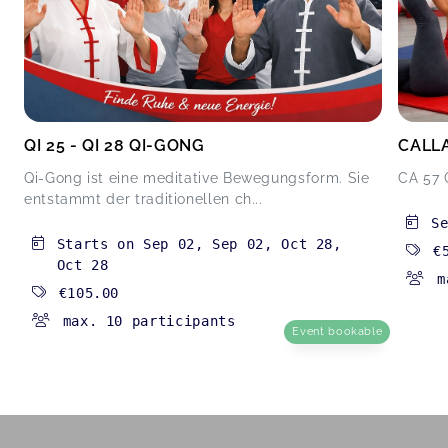
QI 25 - QI 28 QI-GONG
CALL
Qi-Gong ist eine meditative Bewegungsform. Sie
CA 57 
entstammt der traditionellen ch...
S
Starts on
Sep 02
,
Sep 02
,
Oct 28
,
€
Oct 28
m
€105.00
max. 10 participants
Event bookable