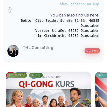
Show address on map
You can also find us here:
Doktor-Otto-Seidel-Straße 31-33, 46535
Dinslaken
Voerder Straße, 46535 Dinslaken
Im Kirchbruch, 46535 Dinslaken
THL Consulting
Contact
Achtsamkeit
QiGong
Gesun