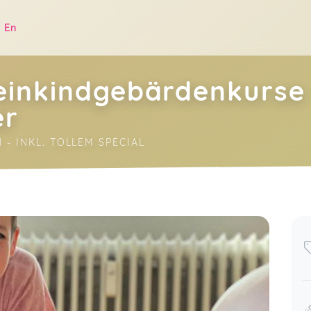
|
En
einkindgebärdenkurse
er
 - INKL. TOLLEM SPECIAL
.