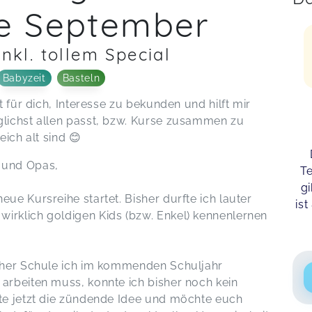
de September
inkl. tollem Special
Babyzeit
Basteln
t für dich, Interesse zu bekunden und hilft mir
glichst allen passt, bzw. Kurse zusammen zu
eich alt sind 😊
 und Opas,
Te
gi
ue Kursreihe startet. Bisher durfte ich lauter
is
irklich goldigen Kids (bzw. Enkel) kennenlernen
lcher Schule ich im kommenden Schuljahr
 arbeiten muss, konnte ich bisher noch kein
tte jetzt die zündende Idee und möchte euch