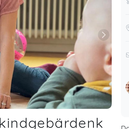
nkindgebärdenk
Da