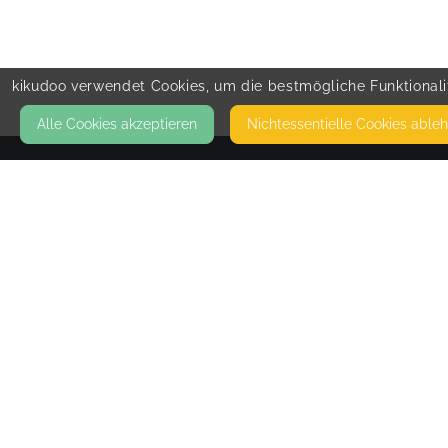
kikudoo verwendet Cookies, um die bestmögliche Funktionalit
Alle Cookies akzeptieren
Nicht­essentielle Cookies able
KONTAKT
Die Thürwächterin
BAHNHOFSTRASSE 13
87477 SULZBERG