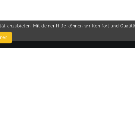
ät anzubieten. Mit deiner Hilfe können wir Komfort und Qualit
hnen
SEITEN
© 
WEITERFÜHRENDE LINKS
FAQ
Blog
Imprint
Withdrawal form
terms and conditions from provider
terms and conditions from kikudoo
Privacy policy of kikudoo
Disclaimer