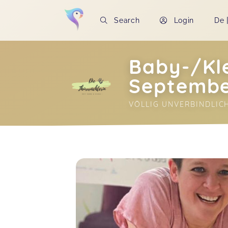
Search
Login
De
Baby-/Kl
Septemb
VÖLLIG UNVERBINDLICH
Soon you will learn more about me here..