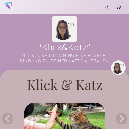
"Klick&Katz"
MIT KLICKERTRTAINING EINE ENGERE 
BINDUNG ZU DEINER KATZE AUFBAUEN
Soon you will learn more about me here...