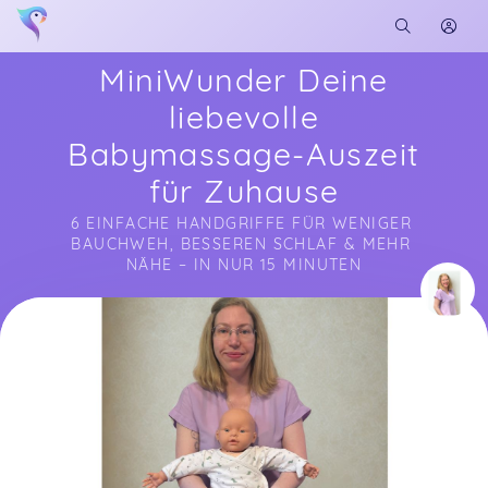
MiniWunder Deine
liebevolle
Babymassage-Auszeit
für Zuhause
6 EINFACHE HANDGRIFFE FÜR WENIGER 
BAUCHWEH, BESSEREN SCHLAF & MEHR 
NÄHE – IN NUR 15 MINUTEN
Soon you will learn more about me here...