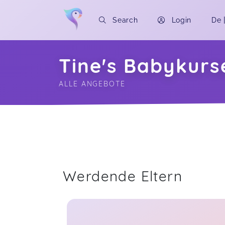
Search
Login
De
Tine's Babykurs
ALLE ANGEBOTE
Soon you will learn more about me here..
Werdende Eltern