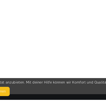
ät anzubieten. Mit deiner Hilfe können wir Komfort und Qualit
hnen
SEITEN
© 