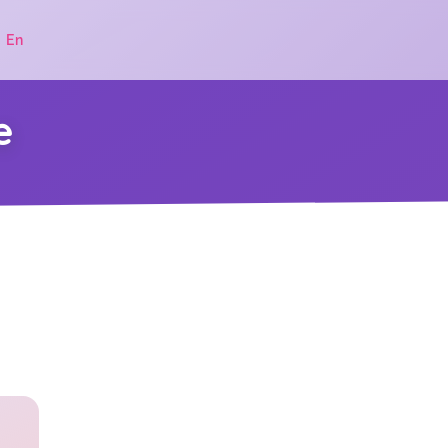
|
En
e
.