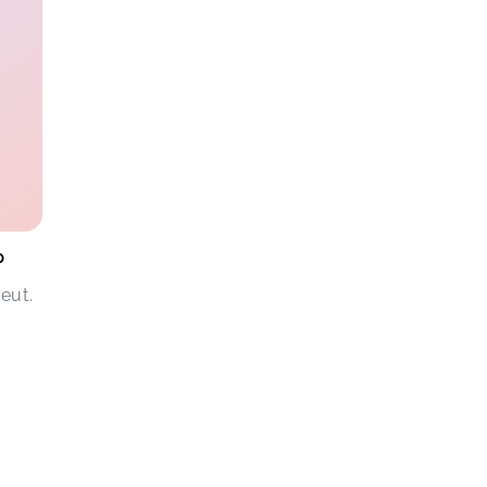
p
eut.