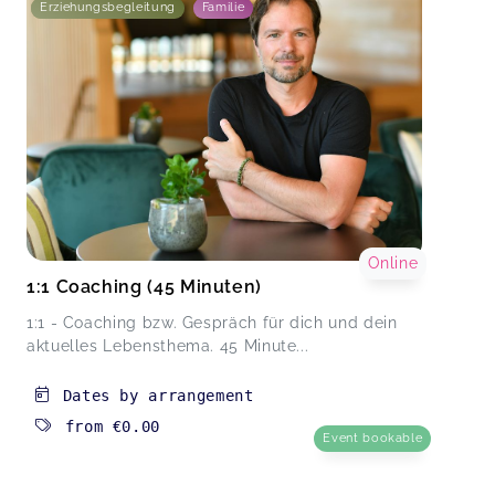
Erziehungsbegleitung
Familie
Online
1:1 Coaching (45 Minuten)
1:1 - Coaching bzw. Gespräch für dich und dein
aktuelles Lebensthema. 45 Minute...
Dates by arrangement
from
€0.00
Event bookable