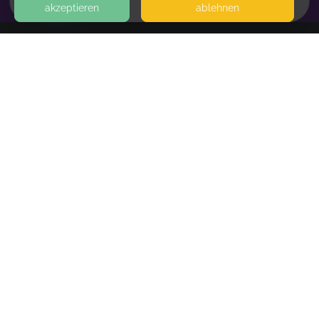
akzeptieren
ablehnen
HOME
KONTAKT
Tom Kraus
GERBEWEG 18
6992 HIRSCHEGG
SEITEN
WEITERFÜHRENDE LINKS
FAQ
Blog
Imprint
Withdrawal form
terms and conditions from kikudoo
Privacy policy of kikudoo
Disclaimer