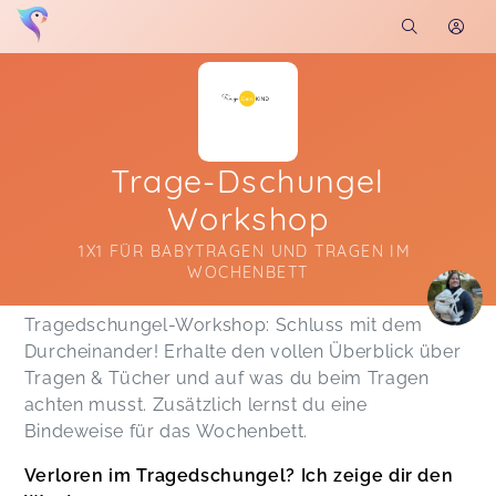
Trage-Dschungel
Workshop
1X1 FÜR BABYTRAGEN UND TRAGEN IM 
WOCHENBETT
Soon you will learn more about me here...
Tragedschungel-Workshop: Schluss mit dem
Durcheinander! Erhalte den vollen Überblick über
Tragen & Tücher und auf was du beim Tragen
achten musst. Zusätzlich lernst du eine
Bindeweise für das Wochenbett.
Verloren im Tragedschungel? Ich zeige dir den