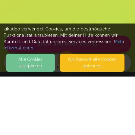
kikudoo verwendet Cookies, um die bestmögliche
Funktionalität anzubieten. Mit deiner Hilfe können wir
Komfort und Qualität unseres Services verbessern.
Mehr
Show and book events
Informationen
Alle Cookies
Nicht­essentielle Cookies
akzeptieren
ablehnen
EVENTS
KONTAKT
TragDeinKind - Fachkraft für Babytragen in und um
Nordersted
KIELORT 16A
22850 NORDERSTEDT
Tragedschungel Workshop 04.07.2026
SEITEN
Kursdaten: Datum: 04.07.2026 Uhrzeit 12:30-14:30