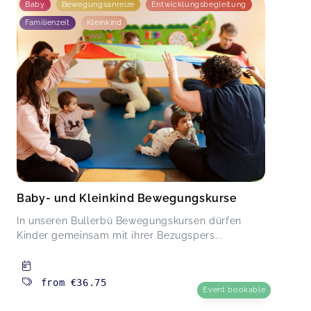
Baby
Bewegungsanreize
Entwicklungsbegleitung
Familienzeit
Kleinkind
Baby- und Kleinkind Bewegungskurse
In unseren Bullerbü Bewegungskursen dürfen
Kinder gemeinsam mit ihrer Bezugspers...
from
€36.75
Event bookable