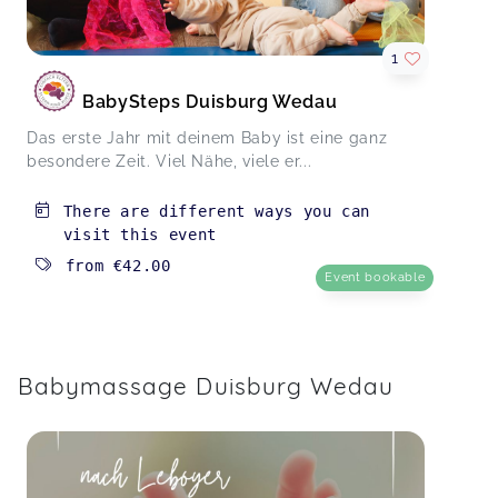
Kinderturnen Wedau - 14 bis 48 Monate
Sabrina,
May 24
1
BabySteps Duisburg Wedau
Donnerstags, ab 5 Monaten
Tülin,
May 24
Das erste Jahr mit deinem Baby ist eine ganz
besondere Zeit. Viel Nähe, viele er...
There are different ways you can
visit this event
from
€42.00
Event bookable
Babymassage Duisburg Wedau