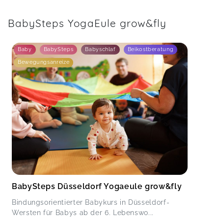
BabySteps YogaEule grow&fly
Baby
BabySteps
Babyschlaf
Beikostberatung
Bewegungsanreize
BabySteps Düsseldorf Yogaeule grow&fly
Bindungsorientierter Babykurs in Düsseldorf-
Wersten für Babys ab der 6. Lebenswo...