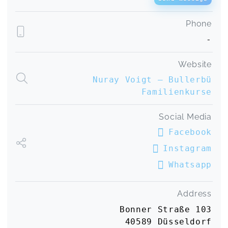
☺️
Waldgruppe Bullerbü, mit Vanessa
Andrea,
Sep 29
Phone
-
Waldgruppe Bullerbü, mit Vanessa
Website
Ina,
Sep 29
Nuray Voigt – Bullerbü
Familienkurse
Der Kurs ist toll! Nuray ist eine ganz herzliche
Person, die mit ihrer liebevollen Art (vor allem
Social Media
den Kindern gegenüber) sofort für eine total
Facebook
entspannte und positive Atmosphäre sorgt. Alles
ist sehr persönlich und man fühlt sich total gut
Instagram
aufgehoben. Sie hat ein ruhiges und doch
Whatsapp
präsentes Wesen. Die Art, wie sie den Kurs leitet
habe ich selten erlebt, denn sie bringt ganz viel
Fingerspitzen mit und wiederholt explizit die
Address
Handlungen/Lieder, damit die Kinder die
Bonner Straße 103
Möglichkeit haben es nachzuahmen. Sowohl
abgespielte (nicht zu "typische") Lieder, als auch
40589 Düsseldorf