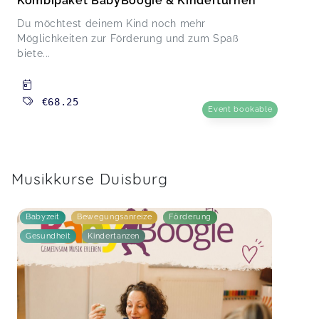
Kombipaket BabyBoogie & Kinderturnen
Du möchtest deinem Kind noch mehr
Möglichkeiten zur Förderung und zum Spaß
biete...
€68.25
Event bookable
Musikkurse Duisburg
Babyzeit
Bewegungsanreize
Förderung
Gesundheit
Kindertanzen