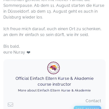
bekannten Elementen, eine schöne Mischung aus
Sommerpause. Ab dem 11. August starten die Kurse
Musik und Bewegung
in Düsseldorf, ab dem 13. August geht es auch in
BabyBoogie - 7 bis 36 Monaten
Duisburg wieder los.
Sophia,
Dec 17
Ich freue mich darauf, euch einen Ort zu schenken,
an dem ihr einfach so sein dürft, wie ihr seid.
Babymassage Wedau
Demet,
Dec 16
Bis bald,
eure Nuray ❤️
Herbstspecial Kürbisschnitzen
Michele,
Oct 20
Official Einfach Eltern Kurse & Akademie
course instructor
Herbstspecial Kürbisschnitzen
Theresa,
Oct 20
More about Einfach Eltern Kurse & Akademie
Contact
Es war total schön und ging viel zu schnell vorbei
Send message