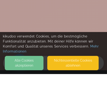
kikudoo verwendet Cookies, um die bestmögliche
Funktionalität anzubieten. Mit deiner Hilfe können wir
Komfort und Qualität unseres Services verbessern.
Mehr
Informationen
Alle Cookies
Nicht­essentielle Cookies
akzeptieren
ablehnen
HOME
KONTAKT
Nuray Voigt – Bullerbü Familienkurse
BONNER STRASSE 103
40589 DÜSSELDORF
BULLERBÜ - FAMILIENKURSE UND HEBAMMENBEGLEITUNG