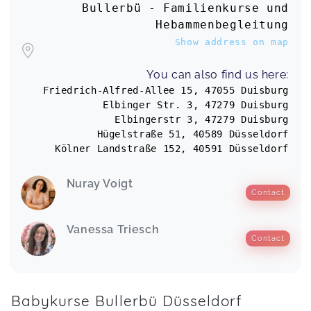
ihre eigene Stimme sorgen für spannende 60
Bullerbü - Familienkurse und
min. Einfach top! <3
Hebammenbegleitung
BabyBoogie - 7 bis 36 Monaten
Catherine,
Aug 28
Show address on map
You can also find us here:
Friedrich-Alfred-Allee 15, 47055 Duisburg
Dienstags, geb. Okt./Nov./Dez. '24
Elbinger Str. 3, 47279 Duisburg
Kathleen,
Apr 05
Elbingerstr 3, 47279 Duisburg
Hügelstraße 51, 40589 Düsseldorf
Kölner Landstraße 152, 40591 Düsseldorf
Meine Tochter und ich gehen super gerne zu den
Kursen von Nuray. Sehr zu empfehlen!
Nuray Voigt
BabyBoogie 7 bis 36 Monate - Duisburg
Janna,
Jan 15
Contact
Vanessa Triesch
Contact
BabyBoogie 7 bis 36 Monate - Duisburg
Anette,
Jan 14
Babykurse Bullerbü Düsseldorf
Wie immer eine tolle Stunde mit Nuray! Sie ist