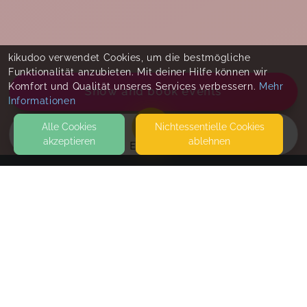
kikudoo verwendet Cookies, um die bestmögliche
Funktionalität anzubieten. Mit deiner Hilfe können wir
Komfort und Qualität unseres Services verbessern.
Mehr
Show and book events
Informationen
Alle Cookies
Nicht­essentielle Cookies
akzeptieren
ablehnen
EVENTS
KONTAKT
Nuray Voigt – Bullerbü Familienkurse
BONNER STRASSE 103
40589 DÜSSELDORF
BULLERBÜ - FAMILIENKURSE UND HEBAMMENBEGLEITUNG
Babys geb. Sept.-Jan. '25&'26
SEITEN
Start: 16.04.2026, 13:45 Uhr
WEITERFÜHRENDE LINKS