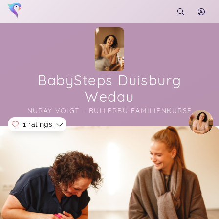
BabySteps Duisburg
Wedau
NURAY VOIGT – BULLERBÜ FAMILIENKURSE
1 ratings
Soon you will learn more about me here...
Yilnur,
May 14