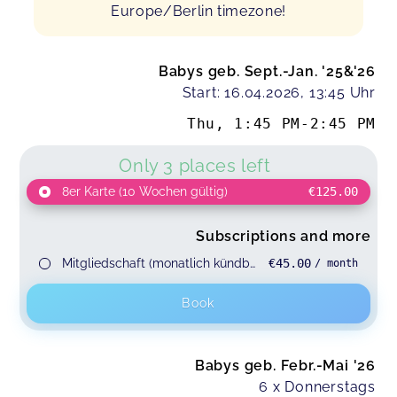
Europe/Berlin timezone!
Babys geb. Sept.-Jan. '25&'26
Start: 16.04.2026, 13:45 Uhr
Thu
,
1:45 PM
-
2:45 PM
Only 3 places left
8er Karte (10 Wochen gültig)
€125.00
Subscriptions and more
Mitgliedschaft (monatlich kündbar)
€45.00
/ month
Book
Babys geb. Febr.-Mai '26
6 x Donnerstags