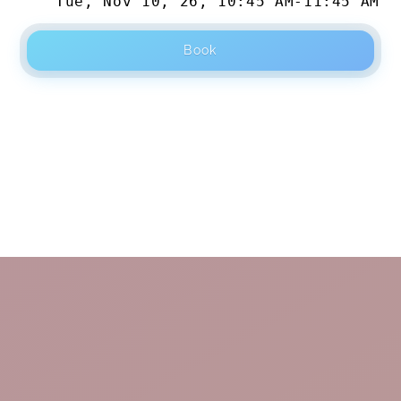
Tue, Nov 10, 26
,
10:45 AM
-
11:45 AM
Book