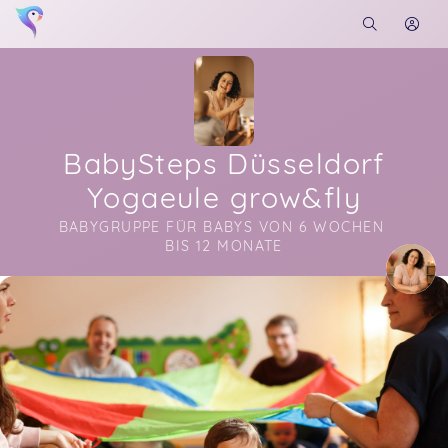
BabySteps Düsseldorf
Yogaeule grow&fly
BABYGRUPPE FÜR BABYS VON 6 WOCHEN 
BIS 12 MONATE
Soon you will learn more about me here...