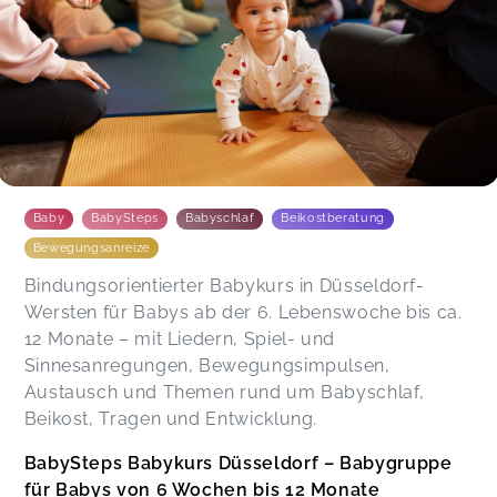
Baby
BabySteps
Babyschlaf
Beikostberatung
Bewegungsanreize
Bindungsorientierter Babykurs in Düsseldorf-
Wersten für Babys ab der 6. Lebenswoche bis ca.
12 Monate – mit Liedern, Spiel- und
Sinnesanregungen, Bewegungsimpulsen,
Austausch und Themen rund um Babyschlaf,
Beikost, Tragen und Entwicklung.
BabySteps Babykurs Düsseldorf – Babygruppe
für Babys von 6 Wochen bis 12 Monate