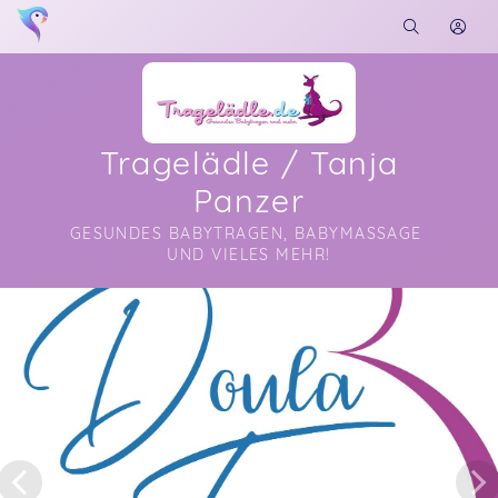
Tragelädle / Tanja
Panzer
GESUNDES BABYTRAGEN, BABYMASSAGE 
UND VIELES MEHR!
Soon you will learn more about me here...