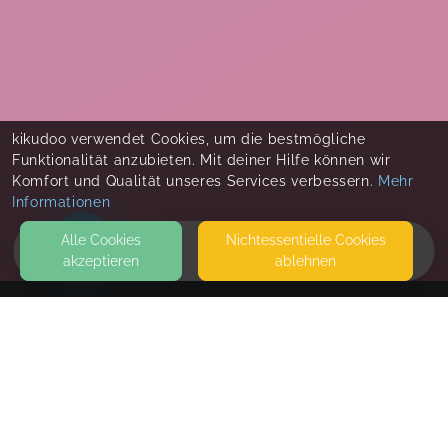
kikudoo verwendet Cookies, um die bestmögliche
Funktionalität anzubieten. Mit deiner Hilfe können wir
Komfort und Qualität unseres Services verbessern.
Mehr
Informationen
Alle Cookies
Nicht­essentielle Cookies
akzeptieren
ablehnen
HOME
KONTAKT
Tragelädle / Tanja Panzer
74564 CRAILSHEIM
SEITEN