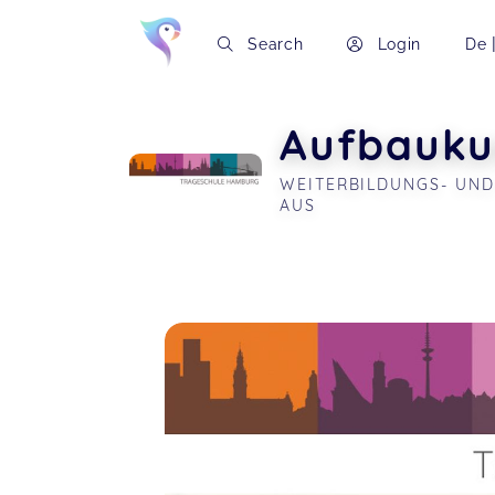
Search
Login
De
Aufbaukur
WEITERBILDUNGS- UND
AUS
Soon you will learn more about me here..