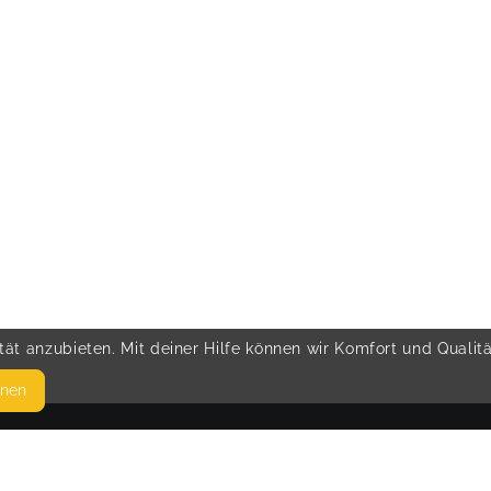
ät anzubieten. Mit deiner Hilfe können wir Komfort und Qualit
hnen
SEITEN
© 
WEITERFÜHRENDE LINKS