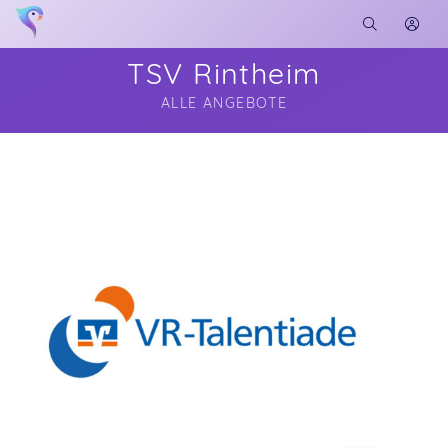
TSV Rintheim
ALLE ANGEBOTE
Soon you will learn more about me here...